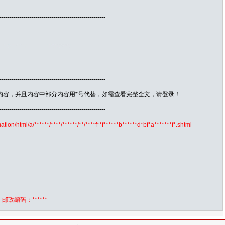
-----------------------------------------------------
-----------------------------------------------------
内容，并且内容中部分内容用*号代替，如需查看完整全文，请登录！
-----------------------------------------------------
tion/html/a/******/****/******/**/****f**f******b******d*bf*a*******f*.shtml
** 邮政编码：******